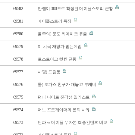
69582
만렙이 300으로 확장된 메이플스토리 근황
69581
메이플스토리 특징
69580
롤주의) 문도 리메이크 유출
69579
이 시국 재평가 받는게임
69578
로스트아크 컷씬 근황
69577
사펑) 드럼통
69576
롤) 초가스 친구가 대놓고 부캐네
69575
던파 나이트 진각성 일러스트
69574
어느 프로게이머의 은퇴 사유
69573
던파 vs 메이플 무자본 최종컨텐츠 비교