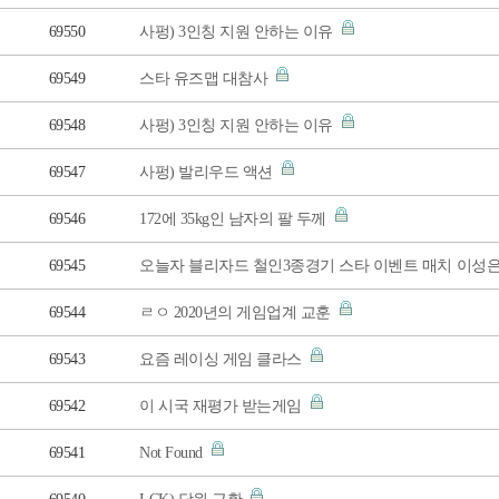
69550
사펑) 3인칭 지원 안하는 이유
69549
스타 유즈맵 대참사
69548
사펑) 3인칭 지원 안하는 이유
69547
사펑) 발리우드 액션
69546
172에 35kg인 남자의 팔 두께
69545
오늘자 블리자드 철인3종경기 스타 이벤트 매치 이성
69544
ㄹㅇ 2020년의 게임업계 교훈
69543
요즘 레이싱 게임 클라스
69542
이 시국 재평가 받는게임
69541
Not Found