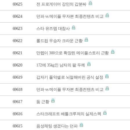
69625
전 프로게이머 강민의 갑분싸
69624
던파 vs 메이플 무자본 최종컨텐츠 비교
69623
스타 유즈맵 대참사
69622
롤드컵 우승자 크라운 근황
69621
만렙이 300으로 확장된 메이플스토리 근황
69620
172에 35kg인 남자의 팔 두께
69619
갑자기 풀악셀로 뇌절해버린 공식 설정
69618
던파 vs 메이플 무자본 최종컨텐츠 비교
69617
둠 근황
69616
스타크래프트 배틀크루져의 실제스펙
69615
음성채팅 생겼다는 던파