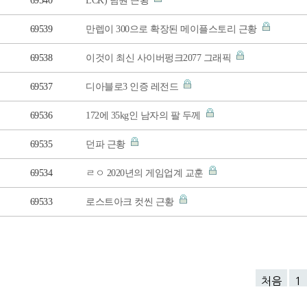
69540
LCK) 담원 근황
69539
만렙이 300으로 확장된 메이플스토리 근황
69538
이것이 최신 사이버펑크2077 그래픽
69537
디아블로3 인증 레전드
69536
172에 35kg인 남자의 팔 두께
69535
던파 근황
69534
ㄹㅇ 2020년의 게임업계 교훈
69533
로스트아크 컷씬 근황
처음
1