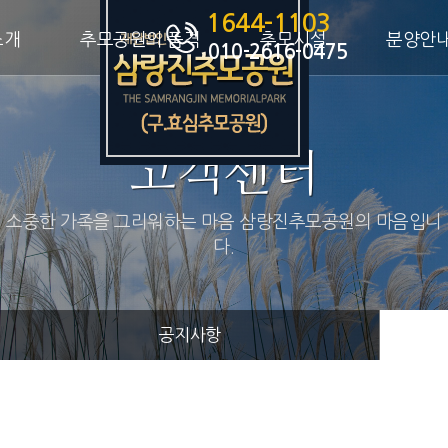
1644-1103
소개
추모공원의 품격
추모시설
분양안
010-2616-0475
고객센터
소중한 가족을 그리워하는 마음 삼랑진추모공원의 마음입니
다.
공지사항