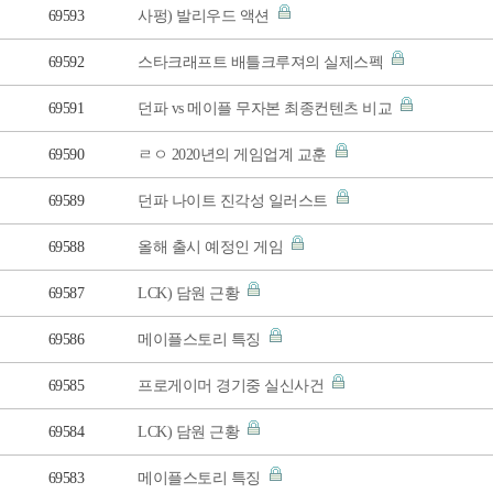
69593
사펑) 발리우드 액션
69592
스타크래프트 배틀크루져의 실제스펙
69591
던파 vs 메이플 무자본 최종컨텐츠 비교
69590
ㄹㅇ 2020년의 게임업계 교훈
69589
던파 나이트 진각성 일러스트
69588
올해 출시 예정인 게임
69587
LCK) 담원 근황
69586
메이플스토리 특징
69585
프로게이머 경기중 실신사건
69584
LCK) 담원 근황
69583
메이플스토리 특징