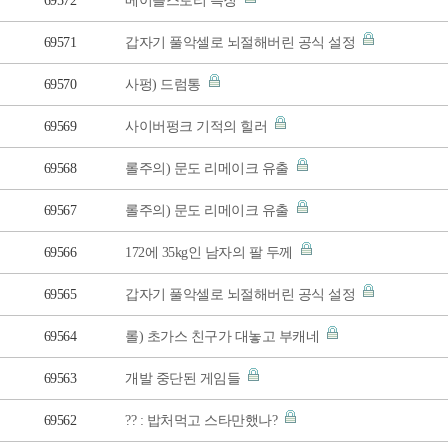
69572
메이플스토리 특징
69571
갑자기 풀악셀로 뇌절해버린 공식 설정
69570
사펑) 드럼통
69569
사이버펑크 기적의 힐러
69568
롤주의) 문도 리메이크 유출
69567
롤주의) 문도 리메이크 유출
69566
172에 35kg인 남자의 팔 두께
69565
갑자기 풀악셀로 뇌절해버린 공식 설정
69564
롤) 초가스 친구가 대놓고 부캐네
69563
개발 중단된 게임들
69562
?? : 밥처먹고 스타만했나?