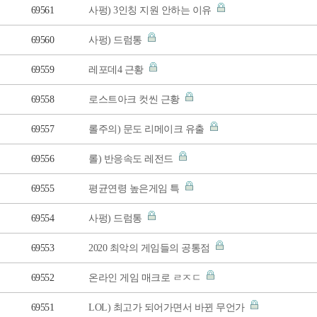
69561
사펑) 3인칭 지원 안하는 이유
69560
사펑) 드럼통
69559
레포데4 근황
69558
로스트아크 컷씬 근황
69557
롤주의) 문도 리메이크 유출
69556
롤) 반응속도 레전드
69555
평균연령 높은게임 특
69554
사펑) 드럼통
69553
2020 최악의 게임들의 공통점
69552
온라인 게임 매크로 ㄹㅈㄷ
69551
LOL) 최고가 되어가면서 바뀐 무언가