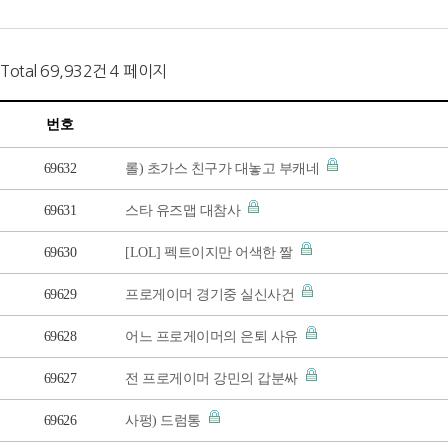
Total 69,932건
4 페이지
번호
69632
롤) 초가스 친구가 대놓고 부캐네
69631
스타 유즈맵 대참사
69630
[LOL] 펙트이지만 어색한 짤
69629
프로게이머 경기중 실신사건
69628
어느 프로게이머의 은퇴 사유
69627
전 프로게이머 강민의 갑분싸
69626
사펑) 드럼통