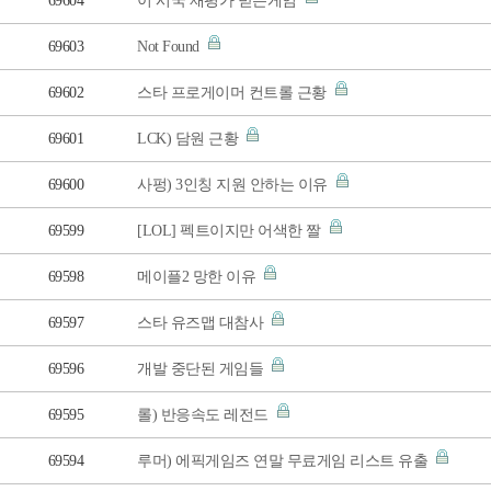
69604
이 시국 재평가 받는게임
69603
Not Found
69602
스타 프로게이머 컨트롤 근황
69601
LCK) 담원 근황
69600
사펑) 3인칭 지원 안하는 이유
69599
[LOL] 펙트이지만 어색한 짤
69598
메이플2 망한 이유
69597
스타 유즈맵 대참사
69596
개발 중단된 게임들
69595
롤) 반응속도 레전드
69594
루머) 에픽게임즈 연말 무료게임 리스트 유출