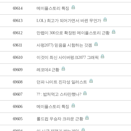
69614
메이플스토리 특징
69613
LOL) 최고가 되어가면서 바뀐 무언가
69612
만렙이 300으로 확장된 메이플스토리 근황
69611
사펑2077) 믿음을 시험하는 갓겜
69610
이것이 최신 사이버펑크2077 그래픽
69609
레포데4 근황
69608
던파 나이트 진각성 일러스트
69607
?? : 밥처먹고 스타만했나?
69606
메이플스토리 특징
69605
롤드컵 우승자 크라운 근황